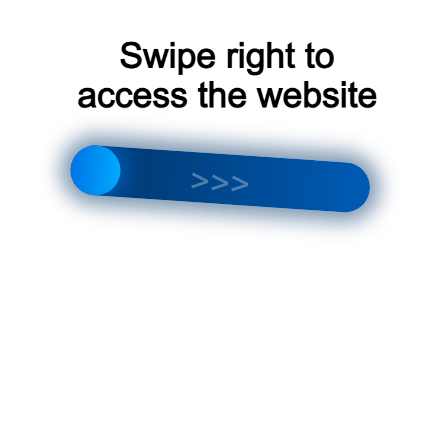
Получать уведомления о неисправностях и аварийны
Экологичные хладагенты: будущее холодильной ин
6. Снижение риска порчи продукции
Стабильная и точная температура, обеспечиваемая ни
ключевую роль в сохранении качества и безопасности 
Продления срока годности продуктов питания
Сохранения свойств лекарственных препаратов
Предотвращения порчи химических реагентов
Минимизация риска порчи продукции ведет к снижени