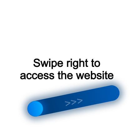
После диагностики и выявления неисправности, необх
зависит от характера поломки. Некоторые неисправно
можно устранить самостоятельно. Достаточно просто п
компрессора или замена капиллярной трубки требует с
лучше доверить это профессионалам.
Типичные ошибки при самостоятельном 
Хладаген
Неправильное обращение с хладагентом:
ними требует специальной подготовки и соблюдени
может привести к отравлению или повреждению озо
Неверно определенная
Неправильная диагностика:
неэффективному ремонту или даже усугублению пр
Устано
Использование некачественных запчастей:
быстрому выходу из строя холодильника.